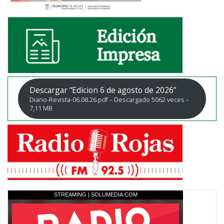
Descargar “Edicion 6 de agosto de 2026”
Diario-Revista-06.08.26.pdf – Descargado 5062 veces –
7,11 MB