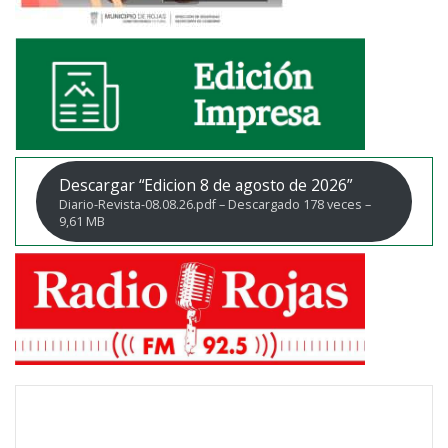
Descargar “Edicion 8 de agosto de 2026”
Diario-Revista-08.08.26.pdf – Descargado 178 veces –
9,61 MB