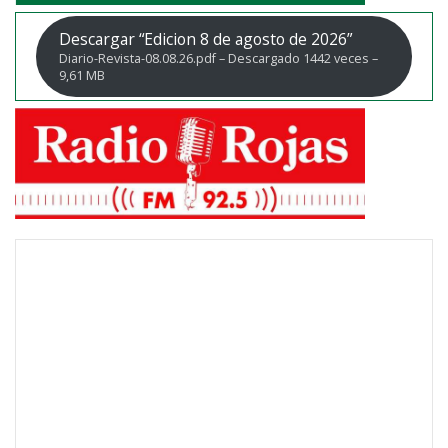
Descargar “Edicion 8 de agosto de 2026”
Diario-Revista-08.08.26.pdf – Descargado 1442 veces –
9,61 MB