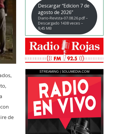
Descargar “Edicion 7 de
agosto de 2026”
Diario-Revista-07.08.26.pdf –
Descargado 1438 veces –
9,45 MB
ados,
to,
a
 con
ire de