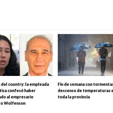
 del country: la empleada
Fin de semana con tormentas
ica confesó haber
descenso de temperaturas 
ado al empresario
toda la provincia
to Wolfenson