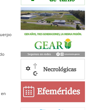
cuerpo
ado
, en