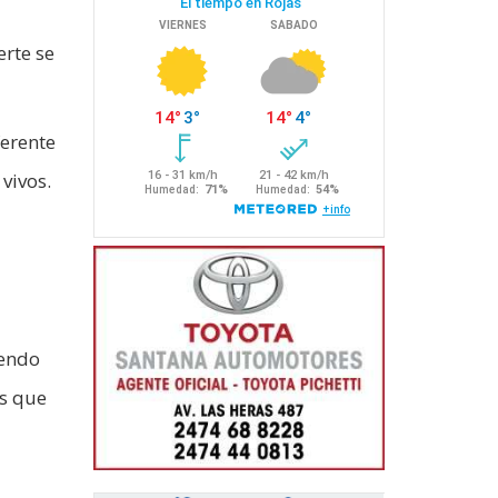
erte se
ferente
vivos.
yendo
os que