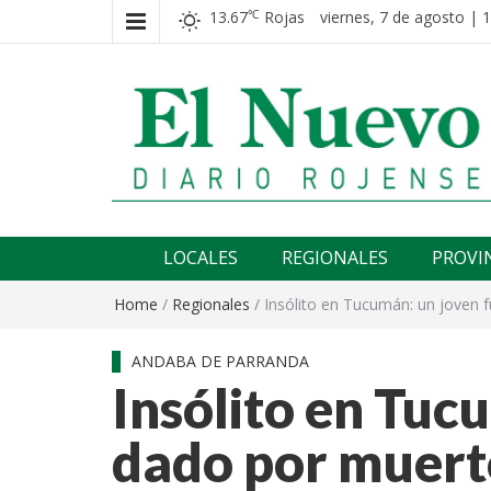
13.67
Rojas
viernes, 7 de agosto | 
℃
El nuevo rojense
Diario El Nuevo Rojense
LOCALES
REGIONALES
PROVI
Home
/
Regionales
/
Insólito en Tucumán: un joven 
ANDABA DE PARRANDA
Insólito en Tuc
dado por muerto