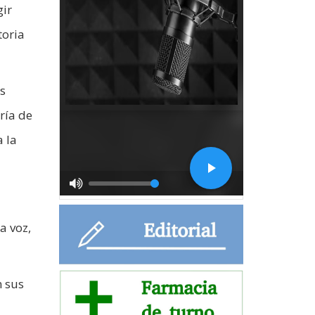
gir
toria
s
ría de
a la
a voz,
n sus