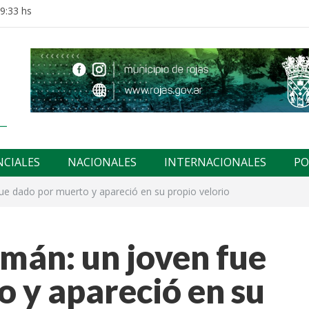
19:33 hs
NCIALES
NACIONALES
INTERNACIONALES
PO
fue dado por muerto y apareció en su propio velorio
umán: un joven fue
 y apareció en su