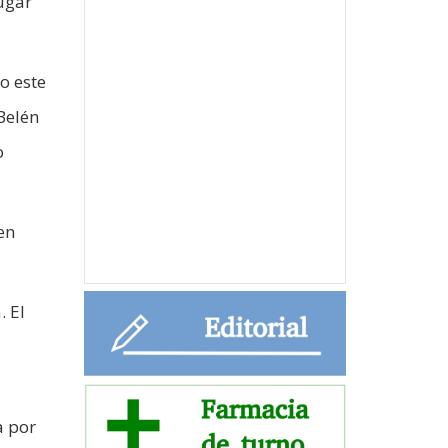
lugar
o este
Belén
o
en
. El
a por