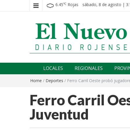
6.45
Rojas
sábado, 8 de agosto | 3:
℃
El nuevo rojense
Diario El Nuevo Rojense
LOCALES
REGIONALES
PROVI
Home
/
Deportes
/
Ferro Carril Oeste probó jugador
Ferro Carril Oe
Juventud