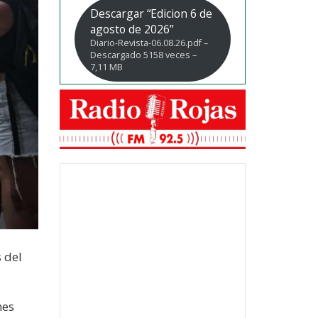
Descargar “Edicion 6 de
agosto de 2026”
Diario-Revista-06.08.26.pdf –
Descargado 5158 veces –
7,11 MB
 del
nes