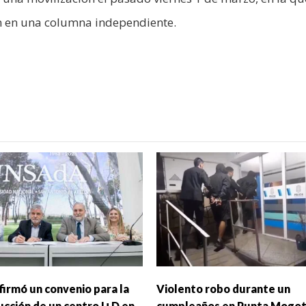
on en una columna independiente.
firmó un convenio para la
Violento robo durante un
ucción de un centro I+D en
cumpleaños en Punta Mogo