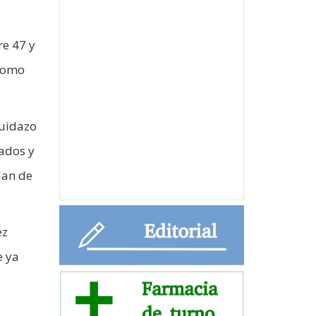
re 47 y
 como
ruidazo
ados y
lan de
ez
e ya