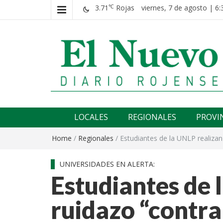
3.71
Rojas
viernes, 7 de agosto | 6:
℃
El nuevo rojense
Diario El Nuevo Rojense
LOCALES
REGIONALES
PROVI
Home
/
Regionales
/
Estudiantes de la UNLP realizan 
UNIVERSIDADES EN ALERTA:
Estudiantes de 
ruidazo “contra 