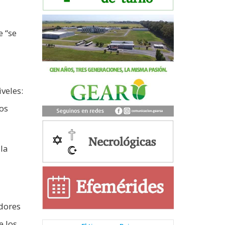
e “se
veles:
nos
la
adores
e los