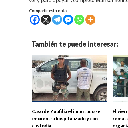
ver y para apoyar“, completó Marisol Benítez
Compartir esta nota
También te puede interesar:
Caso de Zoofilia el imputado se
El vier
encuentra hospitalizado y con
remate
custodia
organi