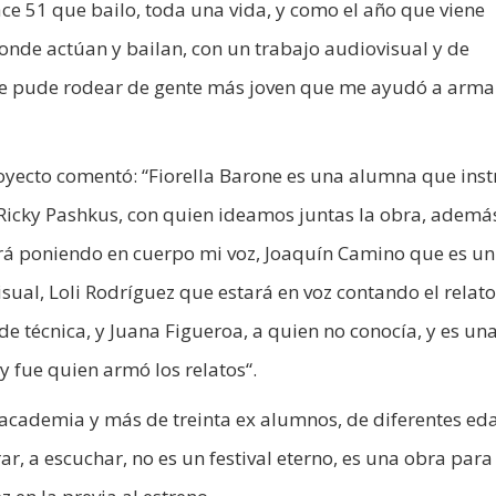
ce 51 que bailo, toda una vida, y como el año que viene
nde actúan y bailan, con un trabajo audiovisual y de
e pude rodear de gente más joven que me ayudó a armar
yecto comentó: “Fiorella Barone es una alumna que inst
 Ricky Pashkus, con quien ideamos juntas la obra, ademá
tará poniendo en cuerpo mi voz, Joaquín Camino que es un
sual, Loli Rodríguez que estará en voz contando el relato
de técnica, y Juana Figueroa, a quien no conocía, y es un
y fue quien armó los relatos“.
a academia y más de treinta ex alumnos, de diferentes ed
rar, a escuchar, no es un festival eterno, es una obra para 