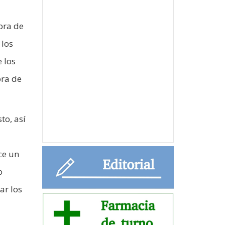
bra de
 los
 los
ora de
to, así
a
ce un
o
ar los