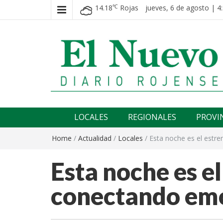
14.18
Rojas
jueves, 6 de agosto | 4
℃
El nuevo rojense
Diario El Nuevo Rojense
LOCALES
REGIONALES
PROVI
Home
/
Actualidad
/
Locales
/
Esta noche es el estr
Esta noche es e
conectando em