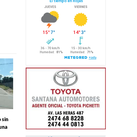
 sin
una