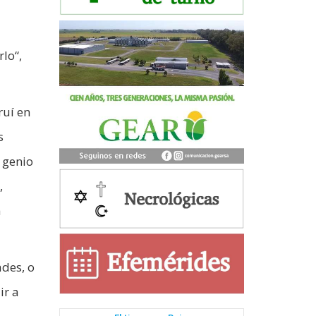
lo“,
ruí en
s
 genio
,
a
ades, o
ir a