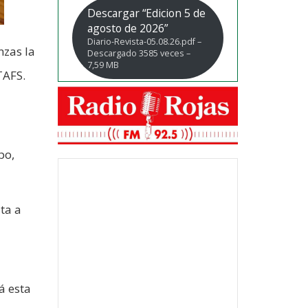
Descargar “Edicion 5 de
agosto de 2026”
Diario-Revista-05.08.26.pdf –
nzas la
Descargado 3585 veces –
7,59 MB
TAFS.
po,
ita a
á esta