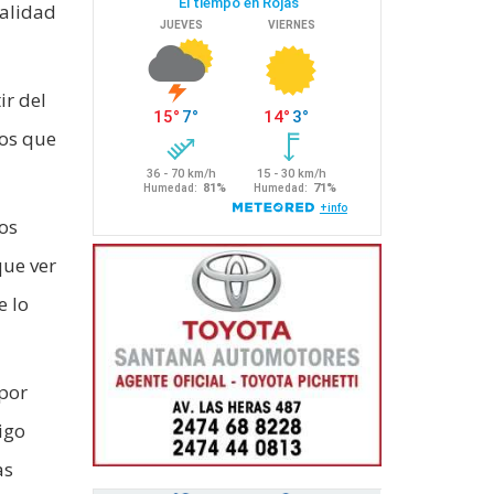
ealidad
ir del
pos que
os
que ver
e lo
por
igo
as