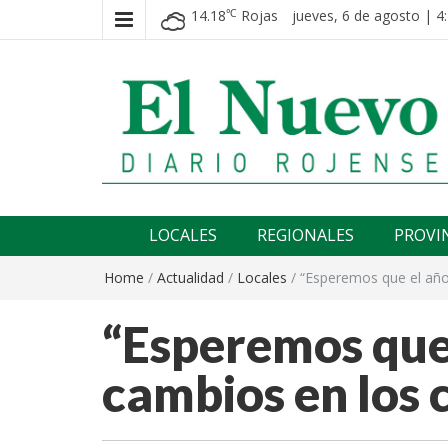
14.18
Rojas
jueves, 6 de agosto | 4
℃
El nuevo rojense
Diario El Nuevo Rojense
LOCALES
REGIONALES
PROVI
Home
/
Actualidad
/
Locales
/
“Esperemos que el año
“Esperemos que 
cambios en los 