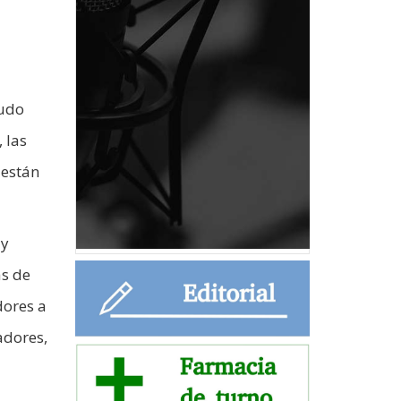
pudo
 las
 están
 y
as de
dores a
adores,