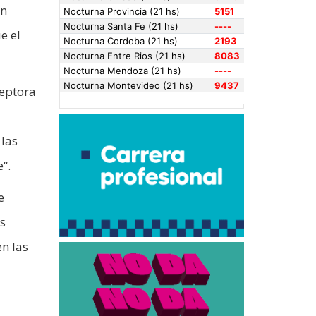
án
e el
ceptora
 las
“.
e
s
en las