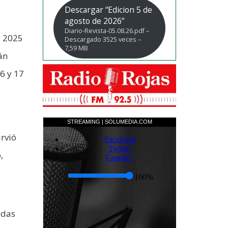
Descargar “Edicion 5 de
agosto de 2026”
Diario-Revista-05.08.26.pdf –
l 2025
Descargado 3525 veces –
7,59 MB
án
6 y 17
irvió
,
idas