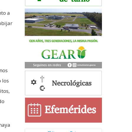
nto a
obijar
 nos
 los
itos,
do
 haya