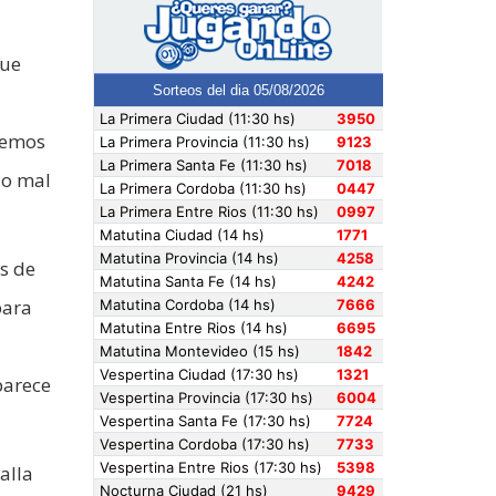
que
abemos
lo mal
s de
para
parece
alla