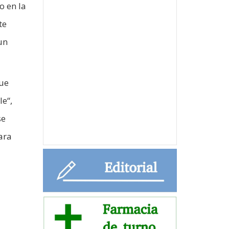
o en la
te
un
que
le“,
se
ara