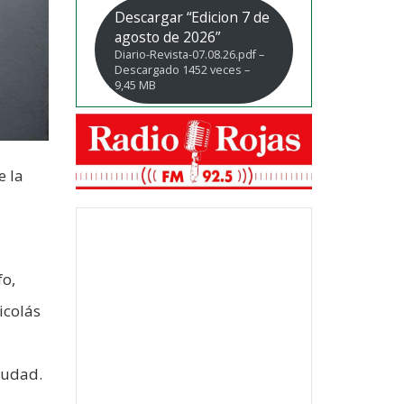
Descargar “Edicion 7 de
agosto de 2026”
Diario-Revista-07.08.26.pdf –
Descargado 1452 veces –
9,45 MB
e la
fo,
icolás
iudad.