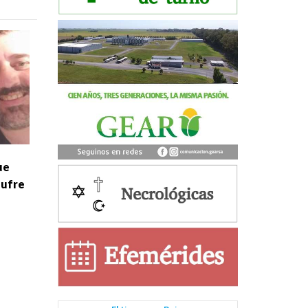
ue
sufre