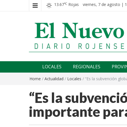
13.67
Rojas
viernes, 7 de agosto | 
℃
El nuevo rojense
Diario El Nuevo Rojense
LOCALES
REGIONALES
PROVI
Home
/
Actualidad
/
Locales
/
“Es la subvención glo
“Es la subvenci
importante par