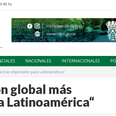
19:40 hs
NCIALES
NACIONALES
INTERNACIONALES
PO
bal más importante para Latinoamérica“
ón global más
a Latinoamérica“