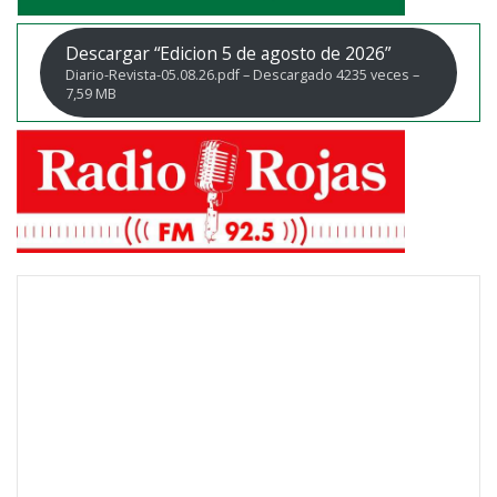
Descargar “Edicion 5 de agosto de 2026”
Diario-Revista-05.08.26.pdf – Descargado 4235 veces –
7,59 MB