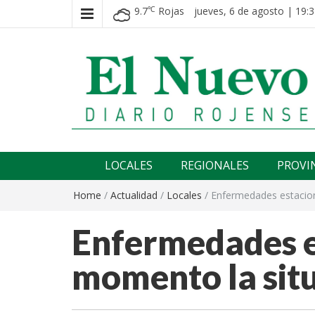
9.7
Rojas
jueves, 6 de agosto | 19:3
℃
El nuevo rojense
Diario El Nuevo Rojense
LOCALES
REGIONALES
PROVI
Home
/
Actualidad
/
Locales
/
Enfermedades estacion
Enfermedades es
momento la situ