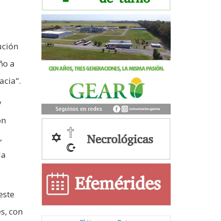
s
ución
ño a
acia“.
y
on
,
la
este
s, con