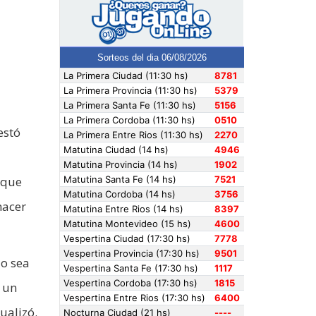
estó
 que
hacer
 o sea
o un
ualizó.