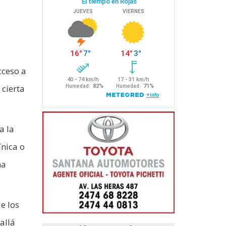
cceso a
 cierta
a la
ínica o
ha
e los
allá