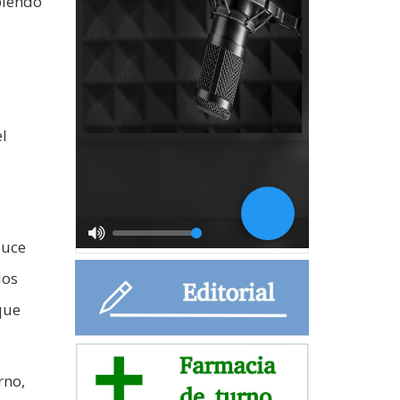
biendo
l
duce
los
que
rno,