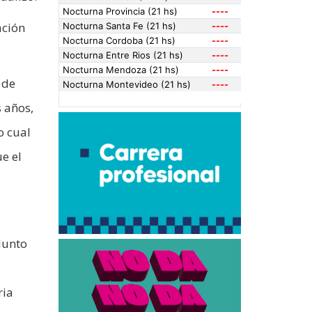
ación
 de
 años,
o cual
e el
Junto
ria