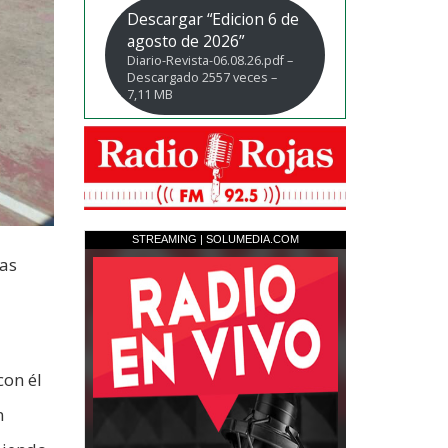
Descargar “Edicion 6 de
agosto de 2026”
Diario-Revista-06.08.26.pdf –
Descargado 2557 veces –
7,11 MB
las
con él
n