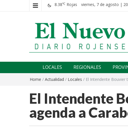
8.38
Rojas
viernes, 7 de agosto | 20
℃
El nuevo rojense
Diario El Nuevo Rojense
LOCALES
REGIONALES
PROVI
Home
/
Actualidad
/
Locales
/
El Intendente Bouvier 
El Intendente B
agenda a Carab