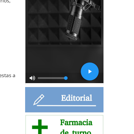
rlos,
estas a