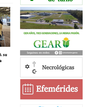
. su
a