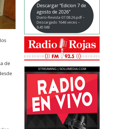
Descargar “Edicion 7 de
agosto de 2026”
Diario-Revista-07.08.26.pdf –
Descargado 1646 veces –
9,45 MB
los
da de
 desde