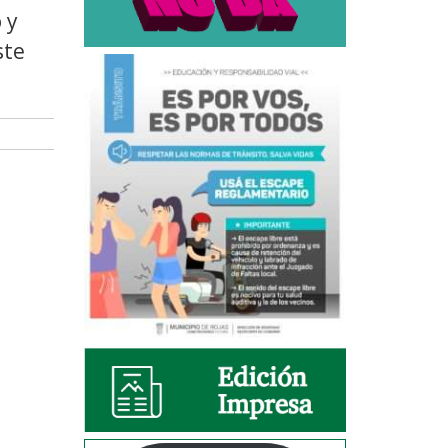
 y
ste