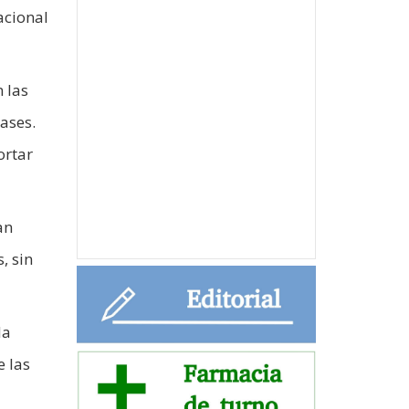
acional
 las
lases.
ortar
an
, sin
da
e las