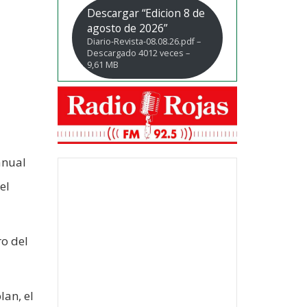
Descargar “Edicion 8 de
agosto de 2026”
Diario-Revista-08.08.26.pdf –
Descargado 4012 veces –
9,61 MB
anual
el
ro del
lan, el