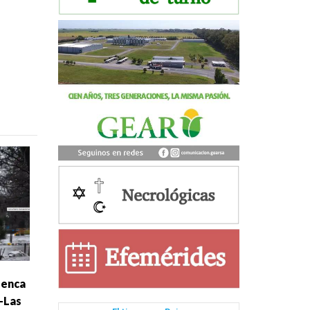
uenca
-Las