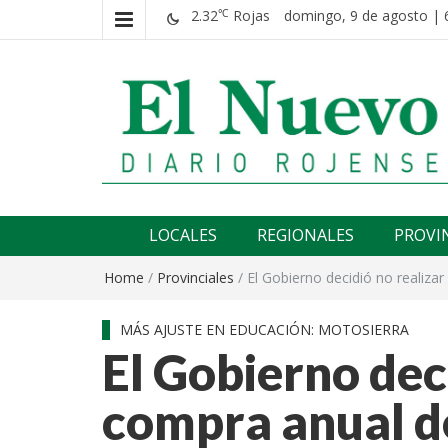
2.32
Rojas
domingo, 9 de agosto | 
℃
El nuevo rojense
Diario El Nuevo Rojense
LOCALES
REGIONALES
PROVI
Home
/
Provinciales
/
El Gobierno decidió no realizar
MÁS AJUSTE EN EDUCACIÓN: MOTOSIERRA
El Gobierno deci
compra anual de