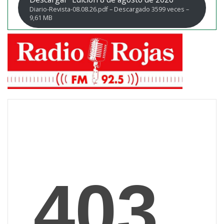
Diario-Revista-08.08.26.pdf – Descargado 3599 veces –
9,61 MB