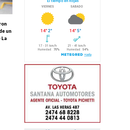
ron
de un
 La