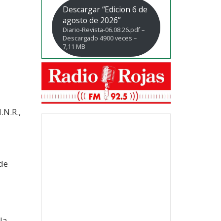
Descargar “Edicion 6 de
agosto de 2026”
Diario-Revista-06.08.26.pdf –
Descargado 4900 veces –
7,11 MB
.N.R.,
 de
la