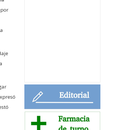
 por
ca
daje
la
gar
expresó
estó