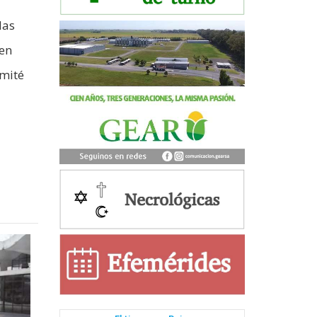
das
 en
omité