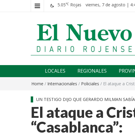
5.05
Rojas
viernes, 7 de agosto | 4:
℃
El nuevo rojense
Diario El Nuevo Rojense
LOCALES
REGIONALES
PROVI
Home
/
Internacionales
/
Policiales
/
El ataque a Crist
UN TESTIGO DIJO QUE GERARDO MILMAN SABÍA
El ataque a Cris
“Casablanca”: