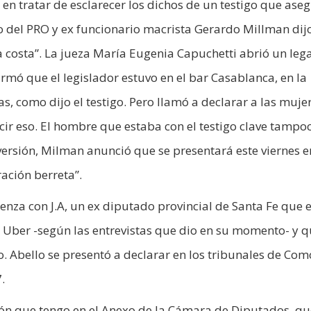
 en tratar de esclarecer los dichos de un testigo que ase
 del PRO y ex funcionario macrista Gerardo Millman dijo
 costa”. La jueza María Eugenia Capuchetti abrió un leg
firmó que el legislador estuvo en el bar Casablanca, en la
, como dijo el testigo. Pero llamó a declarar a las muje
ir eso. El hombre que estaba con el testigo clave tampo
 versión, Milman anunció que se presentará este viernes e
ración berreta”.
nza con J.A, un ex diputado provincial de Santa Fe que e
e Uber -según las entrevistas que dio en su momento- y 
o. Abello se presentó a declarar en los tribunales de Co
.
ión que tengo en el Anexo de la Cámara de Diputados, q