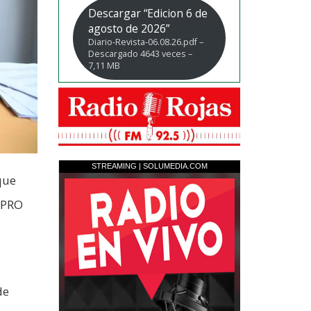
Descargar “Edicion 6 de
agosto de 2026”
Diario-Revista-06.08.26.pdf –
Descargado 4643 veces –
7,11 MB
que
 PRO
de