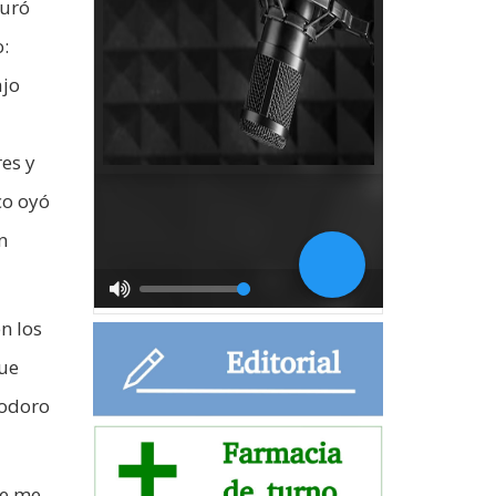
guró
:
ajo
res y
co oyó
n
n los
que
modoro
ue me