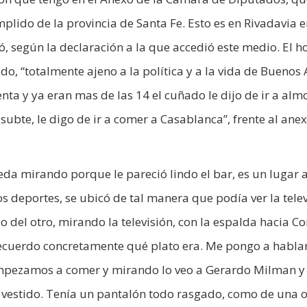
ido de la provincia de Santa Fe. Esto es en Rivadavia e
ó, según la declaración a la que accedió este medio. El 
o, “totalmente ajeno a la política y a la vida de Buenos A
nta y ya eran mas de las 14 el cuñado le dijo de ir a alm
ubte, le digo de ir a comer a Casablanca”, frente al anex
a mirando porque le pareció lindo el bar, es un lugar 
 deportes, se ubicó de tal manera que podía ver la telev
do del otro, mirando la televisión, con la espalda hacia 
recuerdo concretamente qué plato era. Me pongo a habla
 empezamos a comer y mirando lo veo a Gerardo Milman 
a vestido. Tenía un pantalón todo rasgado, como de una 