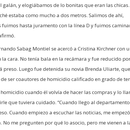
l galán, y elogiábamos de lo bonitas que eran las chicas.
ché estaba como mucho a dos metros. Salimos de ahí,
s fuimos hasta juramento con la línea D y fuimos camin
afirmó.
rnando Sabag Montiel se acercó a Cristina Kirchner con 
n la cara. No tenía bala en la recámara y fue reducido po
tá preso. Luego fue detenida su novia Brenda Uliarte, qu
de ser coautores de homicidio calificado en grado de ten
 homicidio cuando él volvía de hacer las compras y lo ll
rle que tuviera cuidado. “Cuando llego al departamento
n eso. Cuando empiezo a escuchar las noticias, me empezó
 No me pregunten por qué lo asocio, pero me vienen a l