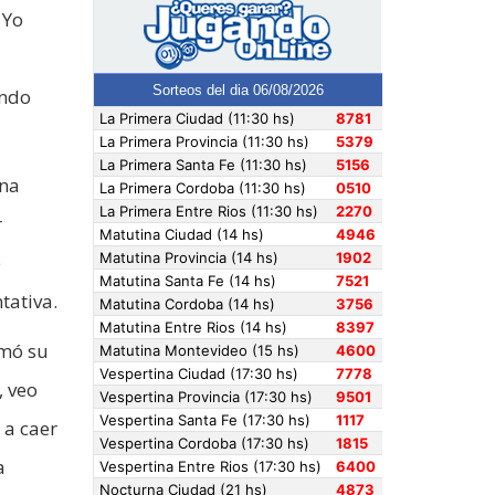
 Yo
ando
una
r
e
tativa.
amó su
, veo
 a caer
a