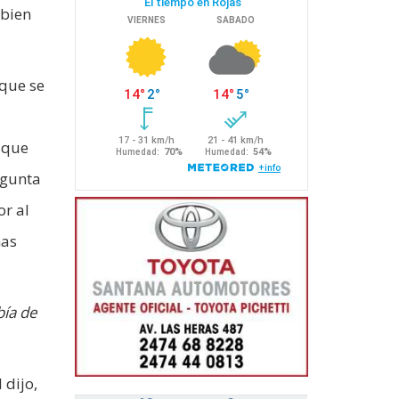
 bien
 que se
 que
egunta
or al
nas
bía de
 dijo,