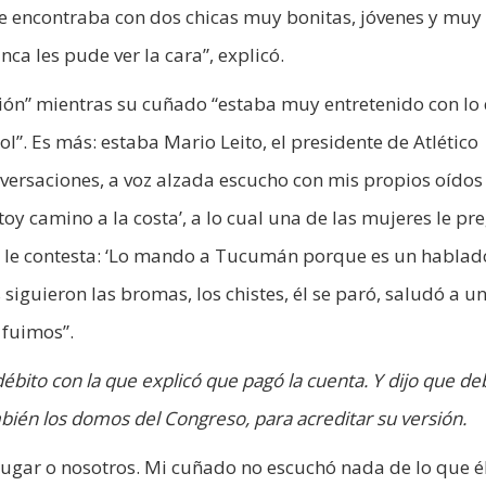
 encontraba con dos chicas muy bonitas, jóvenes y muy
nca les pude ver la cara”, explicó.
ción” mientras su cuñado “estaba muy entretenido con lo
l”. Es más: estaba Mario Leito, el presidente de Atlético
nversaciones, a voz alzada escucho con mis propios oídos
oy camino a la costa’, a lo cual una de las mujeres le pr
y él le contesta: ‘Lo mando a Tucumán porque es un hablad
siguieron las bromas, los chistes, él se paró, saludó a u
 fuimos”.
 débito con la que explicó que pagó la cuenta. Y dijo que de
ién los domos del Congreso, para acreditar su versión.
ugar o nosotros. Mi cuñado no escuchó nada de lo que él