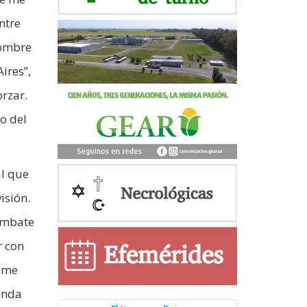
ntre
hombre
ires”,
orzar.
o del
al que
isión.
Combate
r con
y me
onda