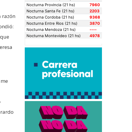
a razón
ondió:
 que
teresa
s me
o
erardo