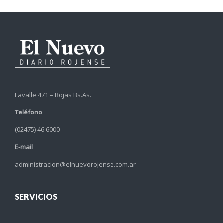
Lavalle 471 – Rojas Bs.As.
Teléfono
(02475) 46 6000
E-mail
administracion@elnuevorojense.com.ar
SERVICIOS