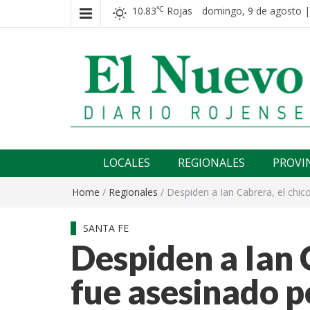
10.83
Rojas
domingo, 9 de agosto |
℃
El nuevo rojense
Diario El Nuevo Rojense
LOCALES
REGIONALES
PROVI
Home
/
Regionales
/
Despiden a Ian Cabrera, el chi
SANTA FE
Despiden a Ian 
fue asesinado 