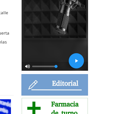
alle
uerta
elas