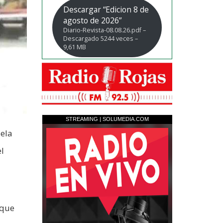
Descargar “Edicion 8 de
agosto de 2026”
Diario-Revista-08.08.26.pdf –
Descargado 5244 veces –
9,61 MB
uela
l
 que