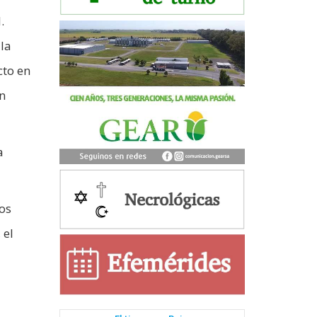
.
la
cto en
en
a
os
 el