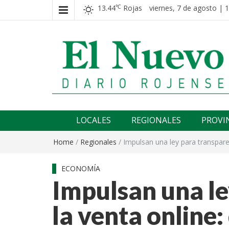
13.44
Rojas
viernes, 7 de agosto | 
℃
El nuevo rojense
Diario El Nuevo Rojense
LOCALES
REGIONALES
PROVI
Home
/
Regionales
/
Impulsan una ley para transparen
ECONOMÍA
Impulsan una le
la venta online: