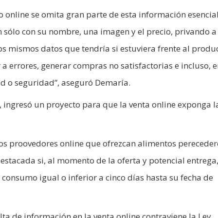
o online se omita gran parte de esta información esencial
 sólo con su nombre, una imagen y el precio, privando a 
os mismos datos que tendría si estuviera frente al produ
r a errores, generar compras no satisfactorias e incluso, 
lud o seguridad”, aseguró Demaría.
ingresó un proyecto para que la venta online exponga l
 los proovedores online que ofrezcan alimentos pereceder
estacada si, al momento de la oferta y potencial entrega,
consumo igual o inferior a cinco días hasta su fecha de
lta de información en la venta online contraviene la Ley