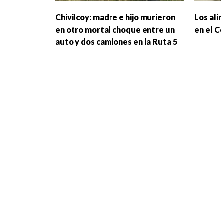
Chivilcoy: madre e hijo murieron
Los al
en otro mortal choque entre un
en el 
auto y dos camiones en la Ruta 5