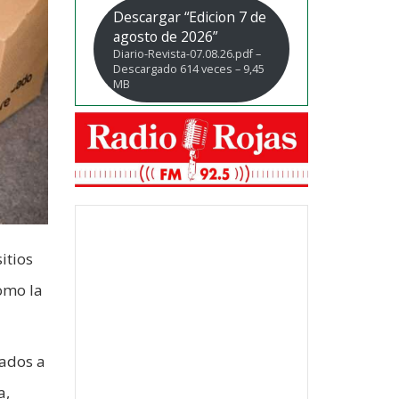
Descargar “Edicion 7 de
agosto de 2026”
Diario-Revista-07.08.26.pdf –
Descargado 614 veces – 9,45
MB
itios
omo la
zados a
a,