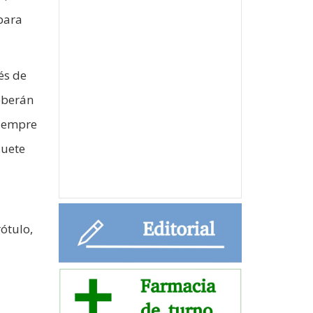
 para
és de
deberán
siempre
quete
ótulo,