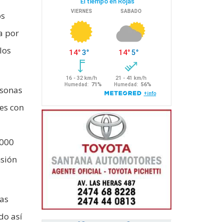
os
a por
los
rsonas
es con
.000
nsión
las
do así