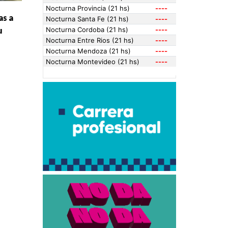
as a
u