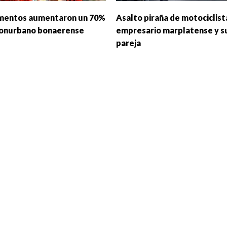
imentos aumentaron un 70%
Asalto piraña de motociclist
Conurbano bonaerense
empresario marplatense y s
pareja