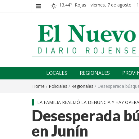
13.44
Rojas
viernes, 7 de agosto | 
℃
El nuevo rojense
Diario El Nuevo Rojense
LOCALES
REGIONALES
PROVI
Home
/
Policiales
/
Regionales
/
Desesperada búsque
LA FAMILIA REALIZÓ LA DENUNCIA Y HAY OPERA
Desesperada bú
en Junín