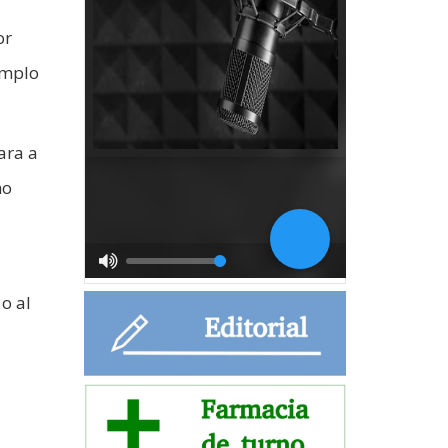
or
emplo
ara a
no
o al