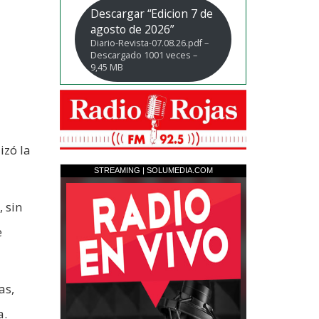
Descargar “Edicion 7 de
agosto de 2026”
Diario-Revista-07.08.26.pdf –
Descargado 1001 veces –
9,45 MB
izó la
 sin
e
as,
a.