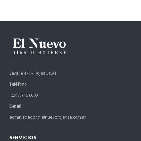
Lavalle 471 – Rojas Bs.As.
Teléfono
(02475) 46 6000
E-mail
administracion@elnuevorojense.com.ar
SERVICIOS