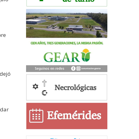
bre
 dejó
rdar