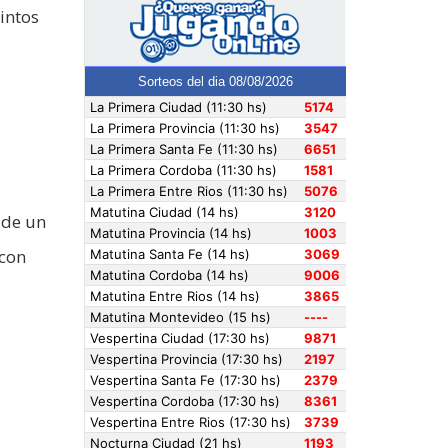
intos
 de un
 con