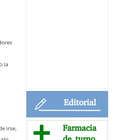
dores
o la
e irse,
galo