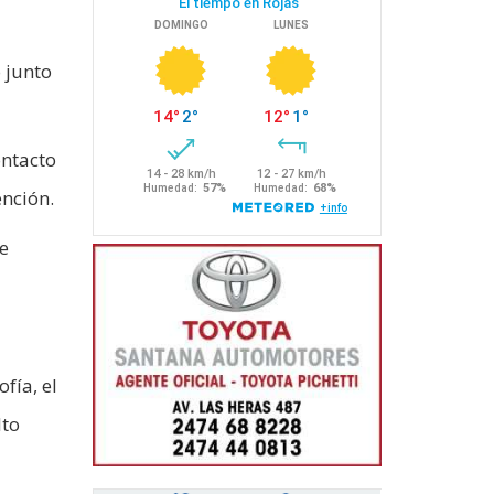
 junto
ontacto
ención.
e
fía, el
lto