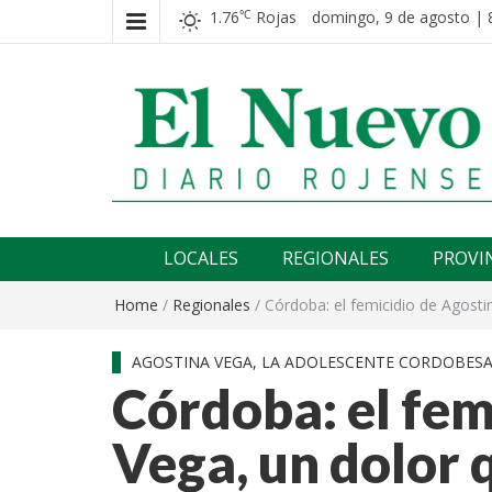
1.76
Rojas
domingo, 9 de agosto | 
℃
El nuevo rojense
Diario El Nuevo Rojense
LOCALES
REGIONALES
PROVI
Home
/
Regionales
/
Córdoba: el femicidio de Agost
AGOSTINA VEGA, LA ADOLESCENTE CORDOBESA
Córdoba: el fem
Vega, un dolor 