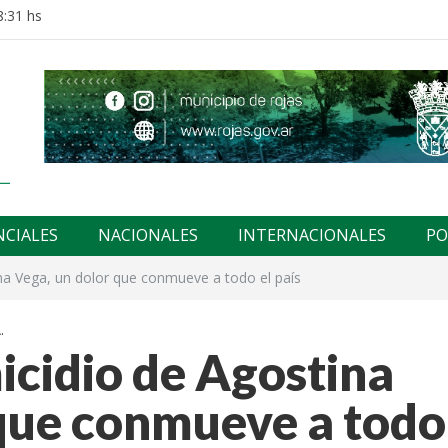
8:31 hs
NCIALES
NACIONALES
INTERNACIONALES
PO
ina Vega, un dolor que conmueve a todo el país
.
icidio de Agostina
que conmueve a todo