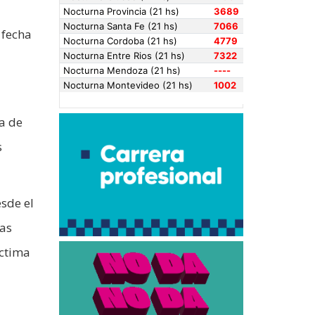
 fecha
ia de
s
esde el
las
íctima