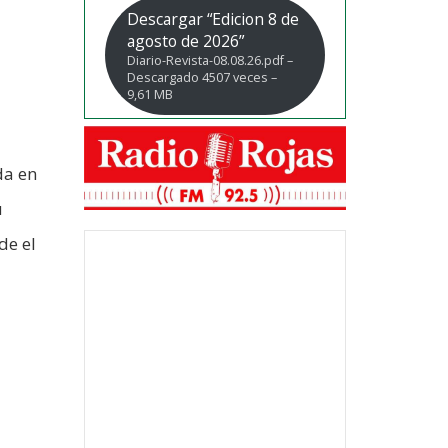
Descargar “Edicion 8 de
agosto de 2026”
Diario-Revista-08.08.26.pdf –
Descargado 4507 veces –
9,61 MB
da en
u
de el