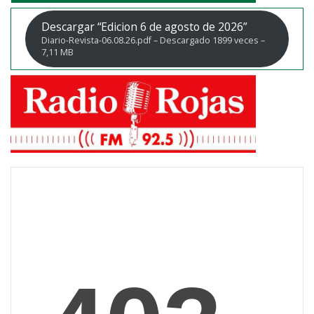
Descargar “Edicion 6 de agosto de 2026”
Diario-Revista-06.08.26.pdf – Descargado 1899 veces –
7,11 MB