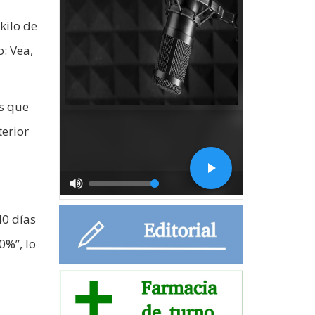
kilo de
: Vea,
as que
terior
40 días
0%”, lo
s