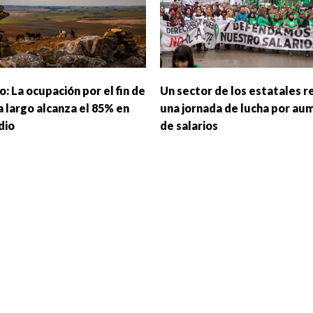
: La ocupación por el fin de
Un sector de los estatales r
 largo alcanza el 85% en
una jornada de lucha por au
dio
de salarios