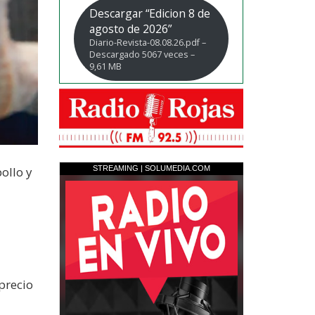
Descargar “Edicion 8 de
agosto de 2026”
Diario-Revista-08.08.26.pdf –
Descargado 5067 veces –
9,61 MB
ollo y
precio