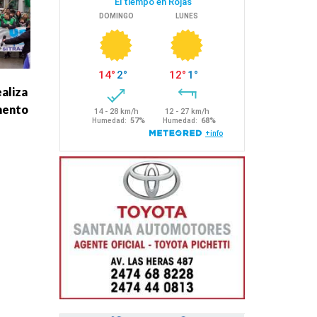
ealiza
mento