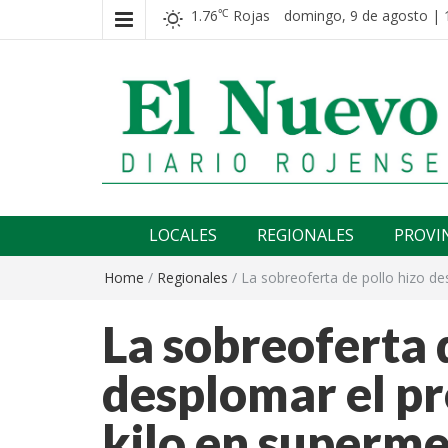
1.76
Rojas
domingo, 9 de agosto | 
℃
El nuevo rojense
Diario El Nuevo Rojense
LOCALES
REGIONALES
PROVI
Home
/
Regionales
/
La sobreoferta de pollo hizo de
La sobreoferta 
desplomar el pr
kilo en superm