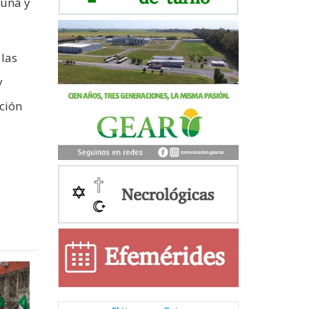
cuna y
 las
y
cción