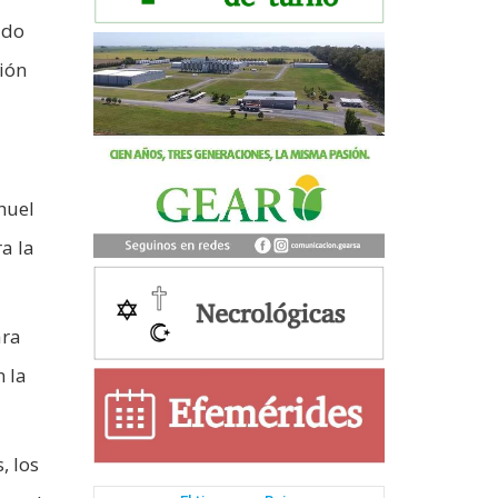
ado
ión
huel
a la
ara
n la
, los