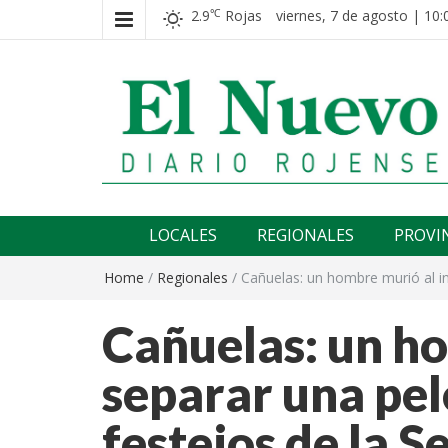
2.9
Rojas
viernes, 7 de agosto | 10:
℃
El nuevo rojense
Diario El Nuevo Rojense
LOCALES
REGIONALES
PROVI
Home
/
Regionales
/
Cañuelas: un hombre murió al in
Cañuelas: un ho
separar una pel
festejos de la S