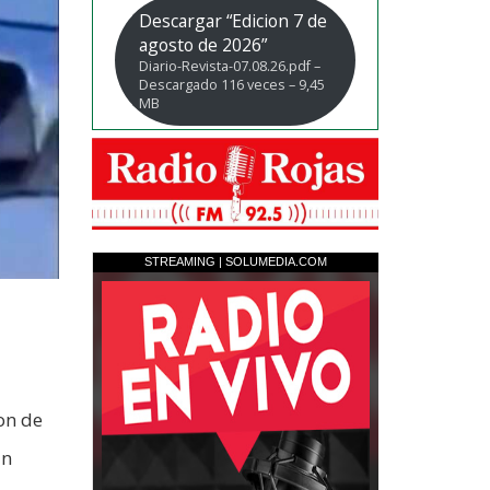
Descargar “Edicion 7 de
agosto de 2026”
Diario-Revista-07.08.26.pdf –
Descargado 116 veces – 9,45
MB
ron de
un