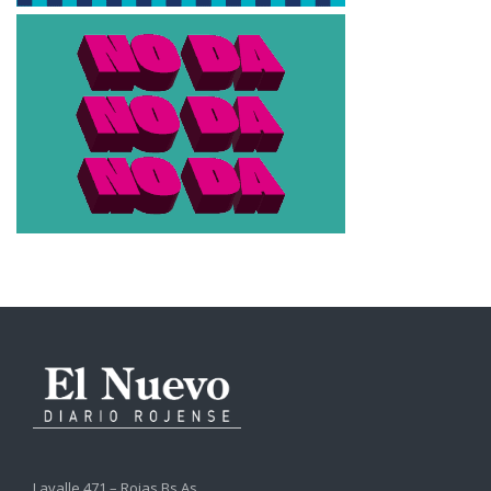
Lavalle 471 – Rojas Bs.As.