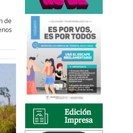
n de
uenos