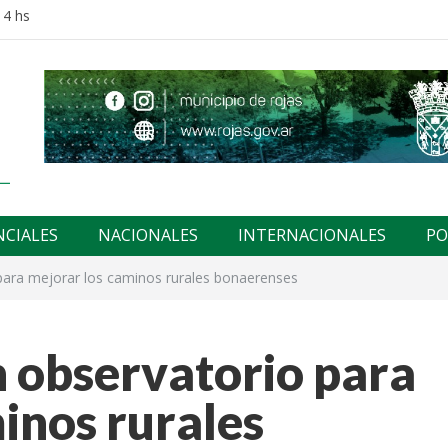
14 hs
NCIALES
NACIONALES
INTERNACIONALES
PO
para mejorar los caminos rurales bonaerenses
n observatorio para
inos rurales