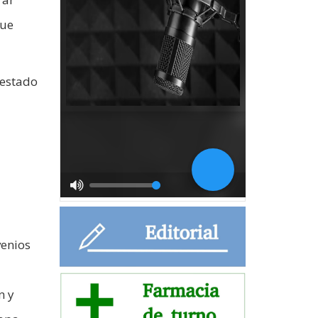
que
 estado
venios
n y