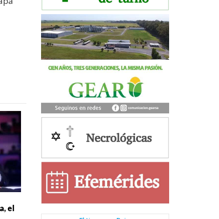
mapa
a, el