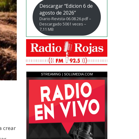
Descargar “Edicion 6 de
agosto de 2026”
Diario-Revista-06.08.26.pdf –
Descargado 5061 veces –
7,11 MB
a crear
rar