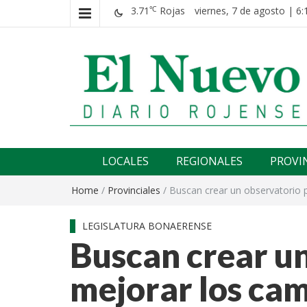
3.71
Rojas
viernes, 7 de agosto | 6:
℃
El nuevo rojense
Diario El Nuevo Rojense
LOCALES
REGIONALES
PROVI
Home
/
Provinciales
/
Buscan crear un observatorio 
LEGISLATURA BONAERENSE
Buscan crear u
mejorar los cam