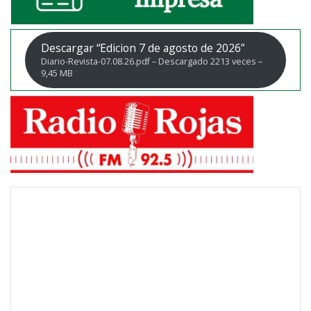
Descargar “Edicion 7 de agosto de 2026”
Diario-Revista-07.08.26.pdf – Descargado 2213 veces –
9,45 MB