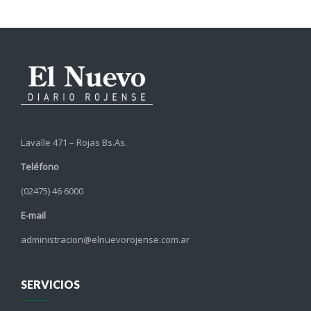
Lavalle 471 – Rojas Bs.As.
Teléfono
(02475) 46 6000
E-mail
administracion@elnuevorojense.com.ar
SERVICIOS