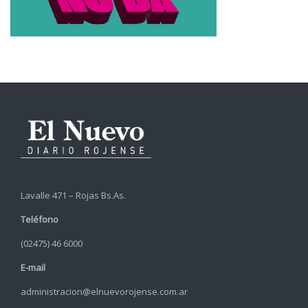
Lavalle 471 – Rojas Bs.As.
Teléfono
(02475) 46 6000
E-mail
administracion@elnuevorojense.com.ar