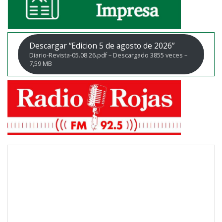
Descargar “Edicion 5 de agosto de 2026”
Diario-Revista-05.08.26.pdf – Descargado 3855 veces –
7,59 MB