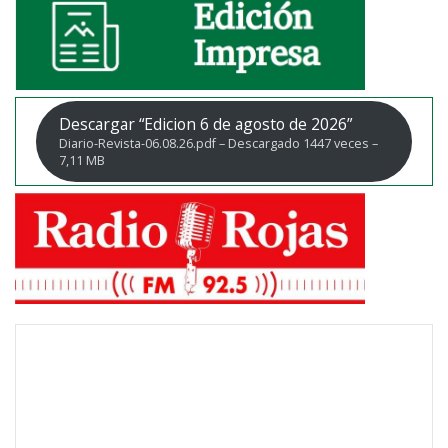
Descargar “Edicion 6 de agosto de 2026”
Diario-Revista-06.08.26.pdf – Descargado 1447 veces –
7,11 MB