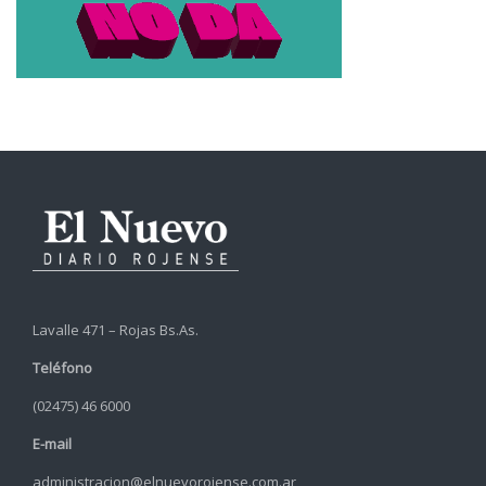
Lavalle 471 – Rojas Bs.As.
Teléfono
(02475) 46 6000
E-mail
administracion@elnuevorojense.com.ar