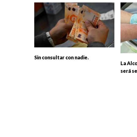
Sin consultar con nadie.
La Alc
será s