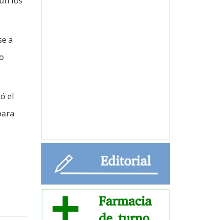
ún los
se a
go
ó el
para