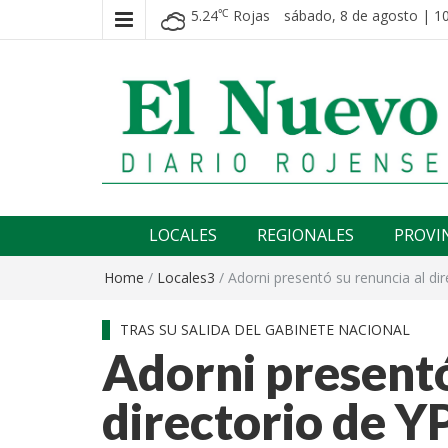
5.24
Rojas
sábado, 8 de agosto | 10
℃
El nuevo rojense
Diario El Nuevo Rojense
LOCALES
REGIONALES
PROVI
Home
/
Locales3
/
Adorni presentó su renuncia al di
TRAS SU SALIDA DEL GABINETE NACIONAL
Adorni presentó
directorio de Y