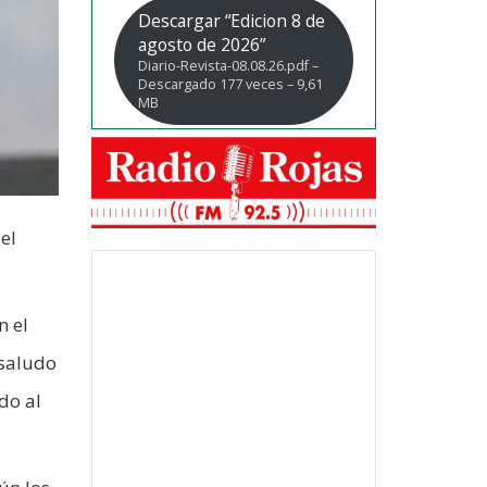
Descargar “Edicion 8 de
agosto de 2026”
Diario-Revista-08.08.26.pdf –
Descargado 177 veces – 9,61
MB
el
n el
 saludo
do al