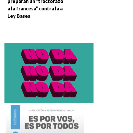
preparan un “tractorazo
a la francesa” contra la a
Ley Bases