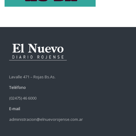
Lavalle 471 – Rojas Bs.As.
Teléfono
(02475) 46 6000
E-mail
administracion@elnuevorojense.com.ar