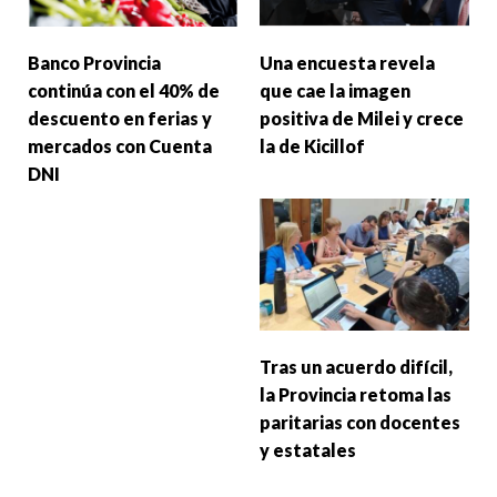
Banco Provincia
Una encuesta revela
continúa con el 40% de
que cae la imagen
descuento en ferias y
positiva de Milei y crece
mercados con Cuenta
la de Kicillof
DNI
Tras un acuerdo difícil,
la Provincia retoma las
paritarias con docentes
y estatales