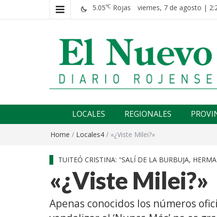
5.05
Rojas
viernes, 7 de agosto | 2:
℃
El nuevo rojense
Diario El Nuevo Rojense
LOCALES
REGIONALES
PROVI
Home
/
Locales4
/
«¿Viste Milei?»
TUITEÓ CRISTINA: "SALÍ DE LA BURBUJA, HERM
«¿Viste Milei?»
Apenas conocidos los números oficia