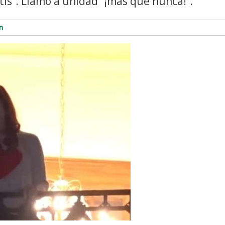
atis”. Llamó a unidad “¡más que nunca!”.
n