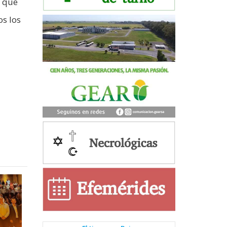
e que
os los