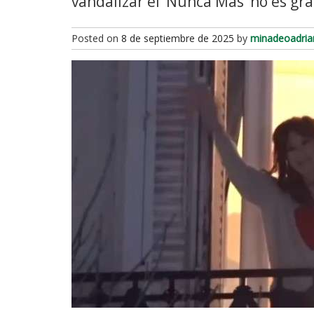
vandalizar el ‘Nunca Más’ no es gr
Posted on
8 de septiembre de 2025
by
minadeoadria