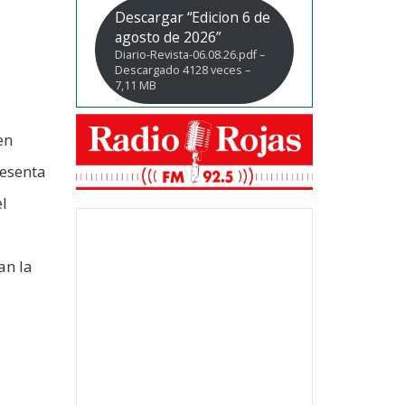
Descargar “Edicion 6 de
agosto de 2026”
Diario-Revista-06.08.26.pdf –
Descargado 4128 veces –
7,11 MB
en
resenta
el
an la