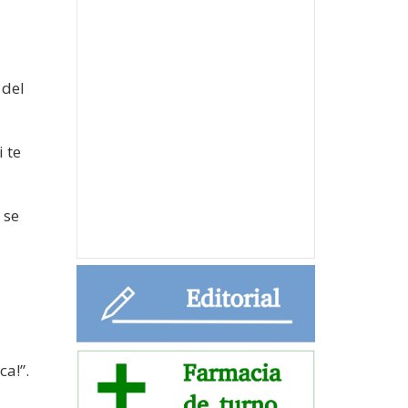
 del
 te
 se
a!”.