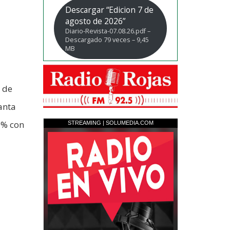
Descargar “Edicion 7 de
agosto de 2026”
Diario-Revista-07.08.26.pdf –
Descargado 79 veces – 9,45
MB
 de
anta
0% con