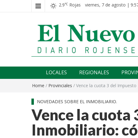
2.9
Rojas
viernes, 7 de agosto | 9:5
℃
El nuevo rojense
Diario El Nuevo Rojense
LOCALES
REGIONALES
PROVI
Home
/
Provinciales
/
Vence la cuota 3 del Impuesto
NOVEDADES SOBRE EL INMOBILIARIO.
Vence la cuota 
Inmobiliario: c