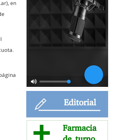
ar), en
de
l
cuota.
 página