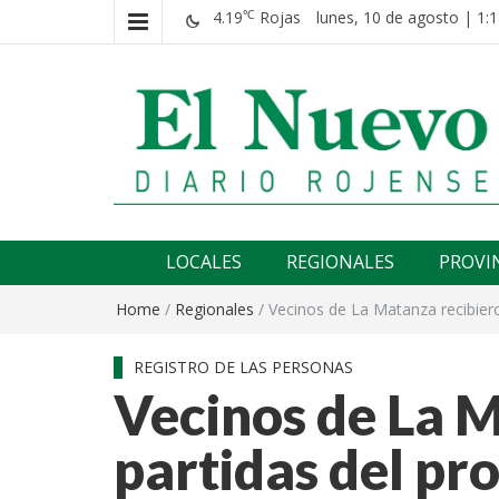
4.19
Rojas
lunes, 10 de agosto | 1:1
℃
El nuevo rojense
Diario El Nuevo Rojense
LOCALES
REGIONALES
PROVI
Home
/
Regionales
/
Vecinos de La Matanza recibier
REGISTRO DE LAS PERSONAS
Vecinos de La 
partidas del pr