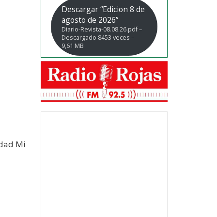
Descargar “Edicion 8 de
agosto de 2026”
Diario-Revista-08.08.26.pdf –
Descargado 8453 veces –
9,61 MB
idad Mi