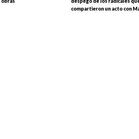
 obras
despegó de los radicales qu
compartieron un acto con M