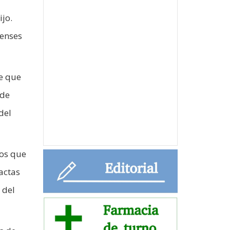
ijo.
renses
de que
 de
del
nos que
actas
 del