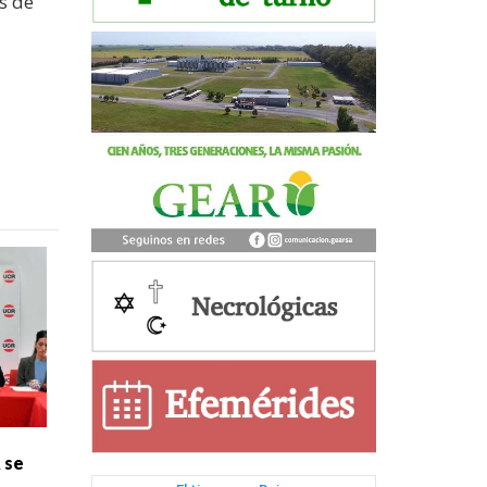
s de
 se