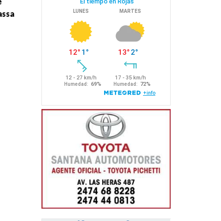
e
assa