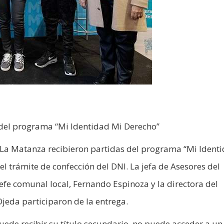
 del programa “Mi Identidad Mi Derecho”
e La Matanza recibieron partidas del programa “Mi Ident
l trámite de confección del DNI. La jefa de Asesores del
jefe comunal local, Fernando Espinoza y la directora del
 Ojeda participaron de la entrega.
ede recibir su título secundario, no puede acceder a un