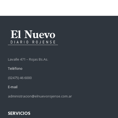
Lavalle 471 – Rojas Bs.As.
Teléfono
(02475) 46 6000
E-mail
administracion@elnuevorojense.com.ar
SERVICIOS