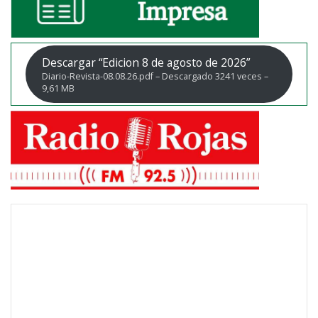
Descargar “Edicion 8 de agosto de 2026”
Diario-Revista-08.08.26.pdf – Descargado 3241 veces –
9,61 MB