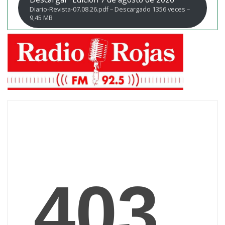
Diario-Revista-07.08.26.pdf – Descargado 1356 veces –
9,45 MB