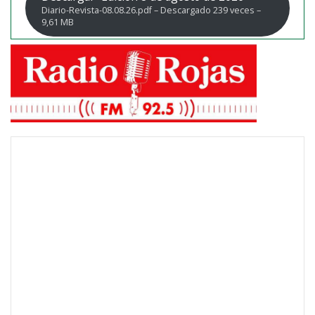
Diario-Revista-08.08.26.pdf – Descargado 239 veces –
9,61 MB