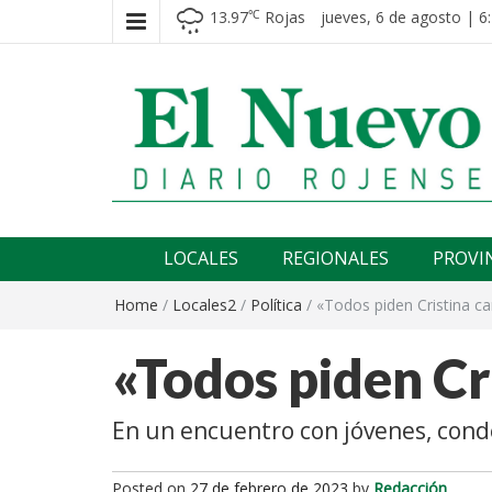
13.97
Rojas
jueves, 6 de agosto | 6
℃
El nuevo rojense
Diario El Nuevo Rojense
LOCALES
REGIONALES
PROVI
Home
/
Locales2
/
Política
/
«Todos piden Cristina c
«Todos piden Cr
En un encuentro con jóvenes, condenó
Posted on
27 de febrero de 2023
by
Redacción