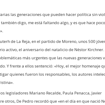
arias las generaciones que pueden hacer política sin viol
n, también digo, me está faltando algo, y es que hace poc
».
Suterh de La Reja, en el partido de Moreno, unos 500 jóve
o activo, el aniversario del natalicio de Néstor Kirchner.
roblemáticas más urgentes que las nuevas generaciones v
ado. Y frente a ellos sentenció: «Hoy, el mejor homenaje q
igar quienes fueron los responsables, los autores intele
istina».
os legisladores Mariano Recalde, Paula Penacca, Javier
re otros, De Pedro recordó que «en el día en que nació N