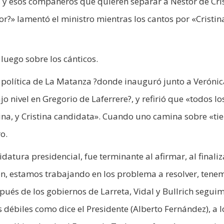
s, y esos compañeros que quieren separar a Néstor de Cris
tor?» lamentó el ministro mientras los cantos por «Cristin
luego sobre los cánticos.
a política de La Matanza ?donde inauguró junto a Verónic
 nivel en Gregorio de Laferrere?, y refirió que «todos lo
tina, y Cristina candidata». Cuando uno camina sobre «tie
o.
atura presidencial, fue terminante al afirmar, al finaliz
ón, estamos trabajando en los problema a resolver, tene
spués de los gobiernos de Larreta, Vidal y Bullrich segui
débiles como dice el Presidente (Alberto Fernández), a 