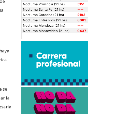
 de
la
 haya
rica
e se
ar la
esaria