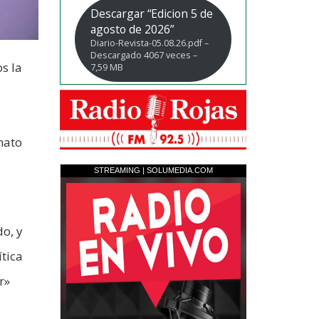
Descargar “Edicion 5 de
agosto de 2026”
Diario-Revista-05.08.26.pdf –
Descargado 4067 veces –
s la
7,59 MB
o
nato
o, y
tica
r»