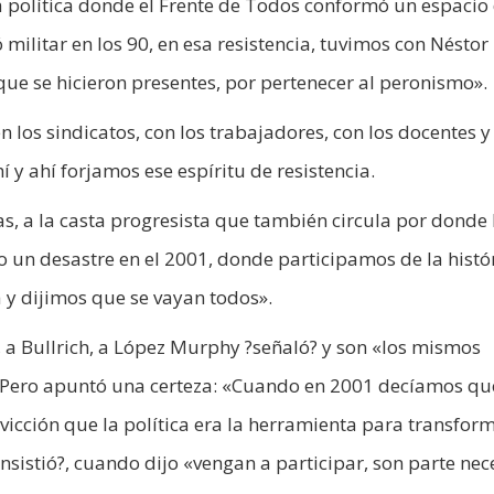
sa política donde el Frente de Todos conformó un espacio
 militar en los 90, en esa resistencia, tuvimos con Néstor 
 que se hicieron presentes, por pertenecer al peronismo».
 los sindicatos, con los trabajadores, con los docentes y
y ahí forjamos ese espíritu de resistencia.
tas, a la casta progresista que también circula por donde
o un desastre en el 2001, donde participamos de la histó
 y dijimos que se vayan todos».
a, a Bullrich, a López Murphy ?señaló? y son «los mismos
 Pero apuntó una certeza: «Cuando en 2001 decíamos qu
icción que la política era la herramienta para transform
insistió?, cuando dijo «vengan a participar, son parte nec