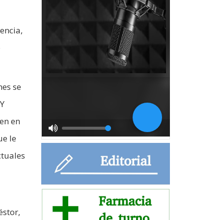
encia,
o
nes se
 Y
en en
ue le
ctuales
éstor,