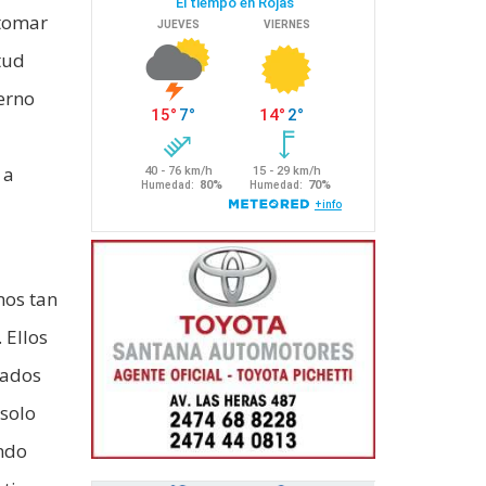
 tomar
tud
erno
 a
a
mos tan
 Ellos
lados
 solo
ando