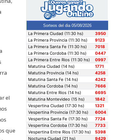
tina,
a
a
s
rra
ar el
mos
mos
los que