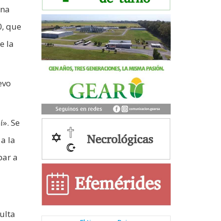
una
0, que
e la
evo
». Se
 a la
par a
ulta