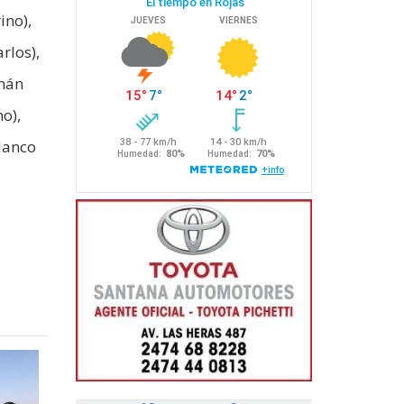
ino),
rlos),
omán
o),
lanco