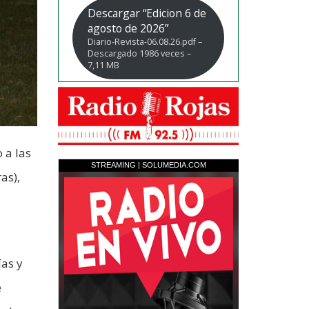
Descargar “Edicion 6 de
agosto de 2026”
Diario-Revista-06.08.26.pdf –
Descargado 1986 veces –
7,11 MB
 a las
as),
ías y
e