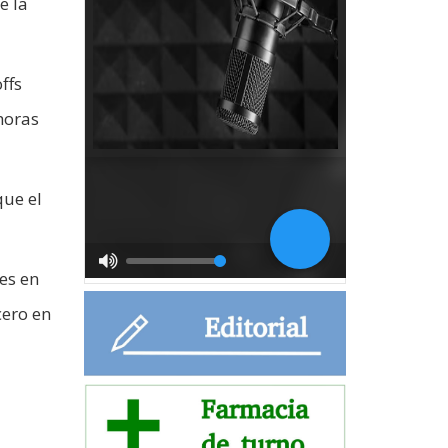
e la
ffs
horas
que el
es en
cero en