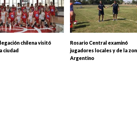
egación chilena visitó
Rosario Central examinó
a ciudad
jugadores locales y de la zo
Argentino