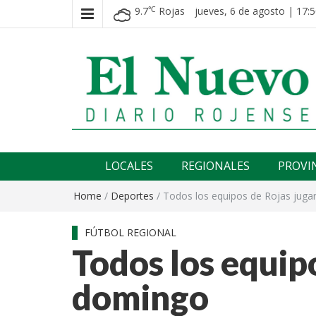
9.7
Rojas
jueves, 6 de agosto | 17:5
℃
El nuevo rojense
Diario El Nuevo Rojense
LOCALES
REGIONALES
PROVI
Home
/
Deportes
/
Todos los equipos de Rojas juga
FÚTBOL REGIONAL
Todos los equip
domingo