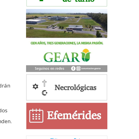
odrán
dos
nden.