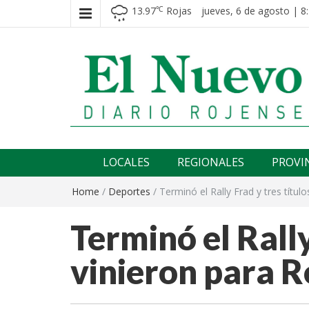
13.97
Rojas
jueves, 6 de agosto | 8
℃
El nuevo rojense
Diario El Nuevo Rojense
LOCALES
REGIONALES
PROVI
Home
/
Deportes
/
Terminó el Rally Frad y tres títul
Terminó el Rally
vinieron para R