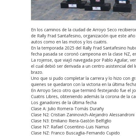
En los caminos de la ciudad de Arroyo Seco recibier
de Rally Frad Santafesino, organización que este año
autos como en las motos y los cuatris.
En la temporada 2025 del Rally Frad Santafesino hub
fecha pasada se coronó campeona en la clase NZ, en 
La rojense, que viajó navegada por Pablo Aguilar, vení
el cual debió ser derivada a un centro asistencial de
brazo.
Uno que si pudo completar la carrera y lo hizo con g
quienes se quedaron con la victoria en la última fecha
En Arroyo Seco otro que terminó festejando fue el j
Cuatris Libres, obteniendo además la corona de la ca
Los ganadores de la última fecha
Clase A: Julio Romera-Tomás Durañy
Clase N2: Cristian Zaninovich-Alejandro Alessandroni
Clase N3: Emiliano Riera-Gastón Belfiglio
Clase N7: Rafael Cosentino-Luis Namus
Clase NZ: Franco Buscaglia-Fernando Cupido