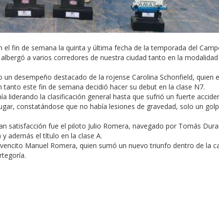
on el fin de semana la quinta y última fecha de la temporada del Cam
 albergó a varios corredores de nuestra ciudad tanto en la modalidad
o un desempeño destacado de la rojense Carolina Schonfield, quien e
tanto este fin de semana decidió hacer su debut en la clase N7.
a liderando la clasificación general hasta que sufrió un fuerte accide
l lugar, constatándose que no había lesiones de gravedad, solo un golp
ran satisfacción fue el piloto Julio Romera, navegado por Tomás Dura
 y además el título en la clase A.
ovencito Manuel Romera, quien sumó un nuevo triunfo dentro de la c
rtegoría.