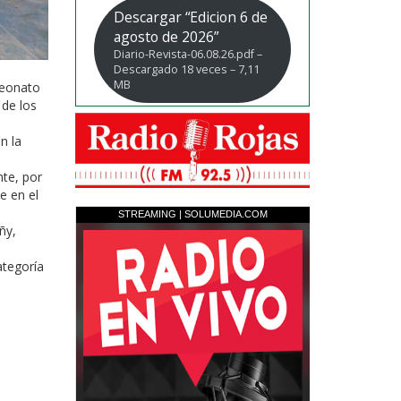
Descargar “Edicion 6 de
agosto de 2026”
Diario-Revista-06.08.26.pdf –
Descargado 18 veces – 7,11
MB
peonato
 de los
n la
nte, por
e en el
ñy,
ategoría