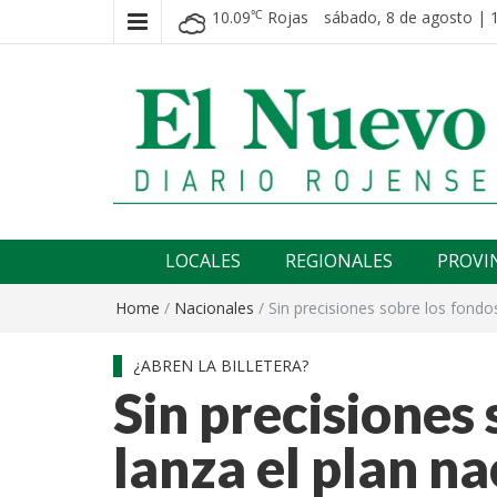
10.09
Rojas
sábado, 8 de agosto | 
℃
El nuevo rojense
Diario El Nuevo Rojense
LOCALES
REGIONALES
PROVI
Home
/
Nacionales
/
Sin precisiones sobre los fondos
¿ABREN LA BILLETERA?
Sin precisiones 
lanza el plan na