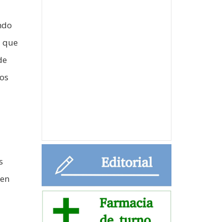
ndo
a que
de
los
s
 en