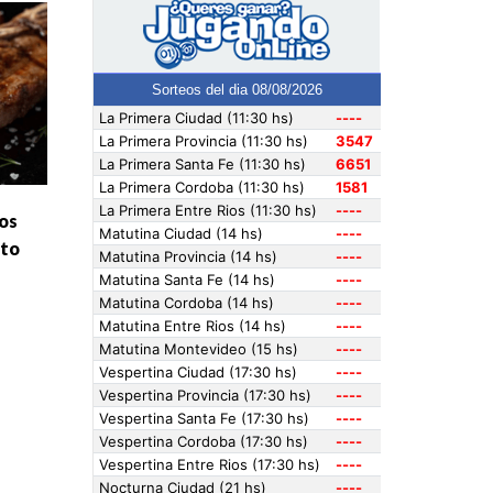
los
eto