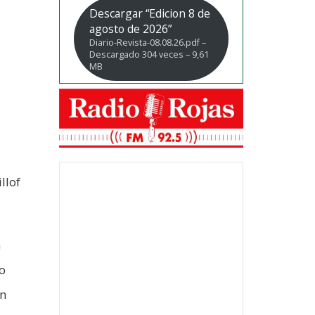
Descargar “Edicion 8 de
agosto de 2026”
Diario-Revista-08.08.26.pdf –
Descargado 304 veces – 9,61
MB
llof
n
o
en