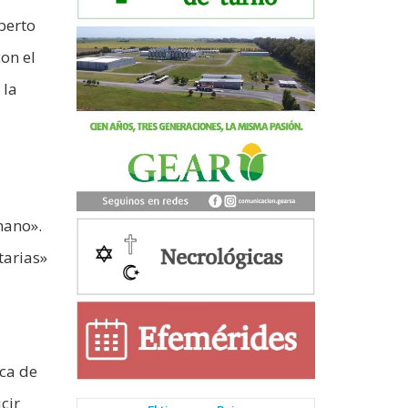
berto
on el
 la
mano».
tarias»
ica de
cir