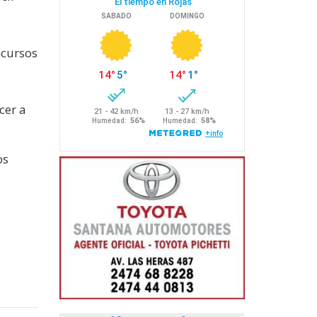
ecursos
cer a
os