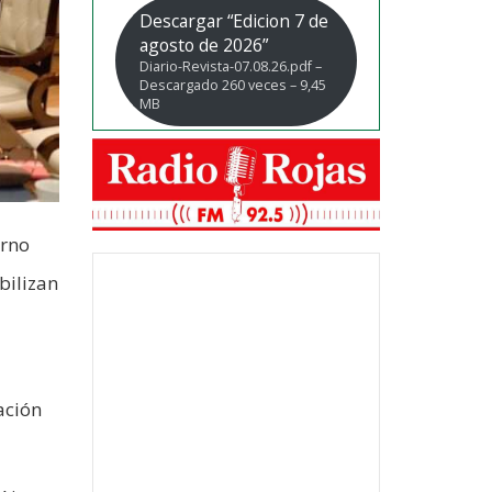
Descargar “Edicion 7 de
agosto de 2026”
Diario-Revista-07.08.26.pdf –
Descargado 260 veces – 9,45
MB
erno
bilizan
ación