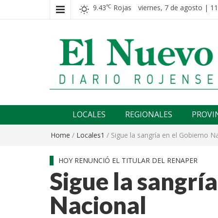
9.43
Rojas
viernes, 7 de agosto | 11
℃
El nuevo rojense
Diario El Nuevo Rojense
LOCALES
REGIONALES
PROVI
Home
/
Locales1
/
Sigue la sangría en el Gobierno N
HOY RENUNCIÓ EL TITULAR DEL RENAPER
Sigue la sangrí
Nacional