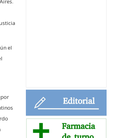
Aires.
usticia
ún el
l
 por
tinos
ardo
n