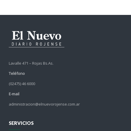
Lavalle 471 – Rojas Bs.As.
Teléfono
(02475) 46 6000
E-mail
administracion@elnuevorojense.com.ar
SERVICIOS